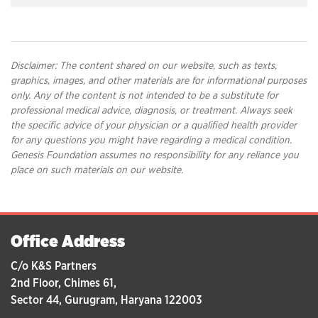
Disclaimer: The content shared on our website, such as texts,
graphics, images, and other materials are for informational purposes
only. Any of the content is not intended to be a substitute for
professional medical advice, diagnosis, or treatment. Always seek
the specific advice of your physician or a qualified health provider
for any questions you might have regarding a medical condition.
Genesis Foundation assumes no responsibility for any reliance you
place on such materials on our website.
Office Address
C/o K&S Partners
2nd Floor, Chimes 61,
Sector 44, Gurugram, Haryana 122003